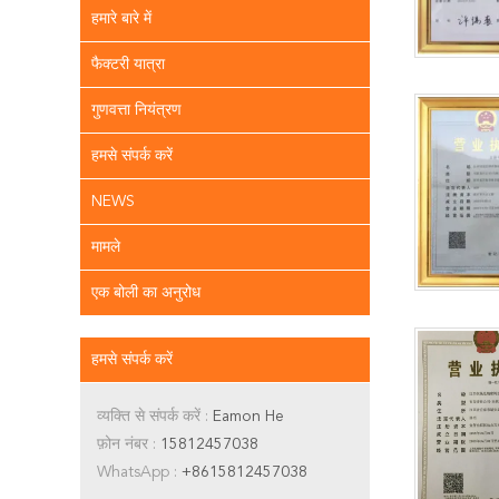
हमारे बारे में
फैक्टरी यात्रा
गुणवत्ता नियंत्रण
हमसे संपर्क करें
NEWS
मामले
एक बोली का अनुरोध
हमसे संपर्क करें
व्यक्ति से संपर्क करें :
Eamon He
फ़ोन नंबर :
15812457038
WhatsApp :
+8615812457038