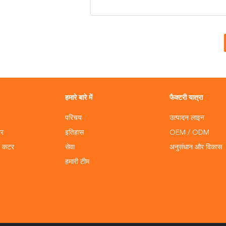
हमारे बारे में
फैक्टरी यात्रा
परिचय
उत्पादन लाइन
टर
इतिहास
OEM / ODM
ड कटर
सेवा
अनुसंधान और विकास
हमारी टीम