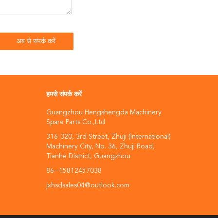
हमसे संपर्क करें
Guangzhou Hengshengda Machinery
Spare Parts Co.,Ltd
316-320, 3rd Street, Zhuji (International)
Machinery City, No. 36, Zhuji Road,
Tianhe District, Guangzhou
86--15812457038
jxhsdsales04@outlook.com