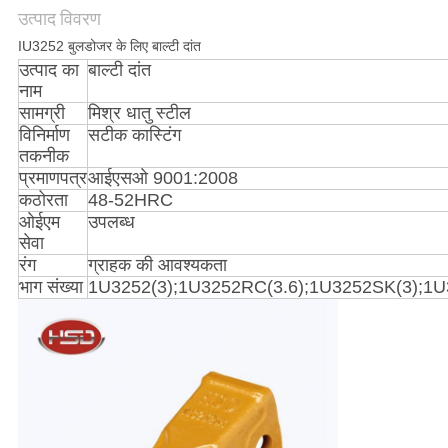
उत्पाद विवरण
PRIVACY
IU3252 बुलडोजर के लिए बाल्टी दांत
उत्पाद का
बाल्टी दांत
POLICY
नाम
सामग्री
मिश्र धातु स्टील
विनिर्माण
सटीक कास्टिंग
तकनीक
प्रमाणपत्र
आईएसओ 9001:2008
कठोरता
48-52HRC
ओईएम
उपलब्ध
सेवा
रंग
ग्राहक की आवश्यकता
भाग संख्या
1U3252(3);1U3252RC(3.6);1U3252SK(3);1U