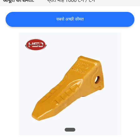
आपूर्ति की क्षमता:
प्रति माह 1000 टन / टन
गुणवत्ता
नियंत्रण
सबसे अच्छी कीमत
संपर्क
करें
एक
उद्धरण
की
विनती
करे
साइटमैप