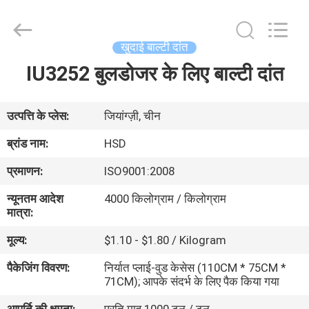
Hengshengda
Machinery
Spare
Parts
Co.,Ltd.
खुदाई बाल्टी दांत
All
Rights
IU3252 बुलडोजर के लिए बाल्टी दांत
घर
Reserved.
उत्पाद
उत्पत्ति के प्लेस:
जियांग्ज़ी, चीन
ब्रांड नाम:
HSD
हमारे
प्रमाणन:
ISO9001:2008
बारे
न्यूनतम आदेश
4000 किलोग्राम / किलोग्राम
में
मात्रा:
मूल्य:
$1.10 - $1.80 / Kilogram
कारखाना
पैकेजिंग विवरण:
निर्यात प्लाई-वुड केसेस (110CM * 75CM *
भ्रमण
71CM); आपके संदर्भ के लिए पैक किया गया