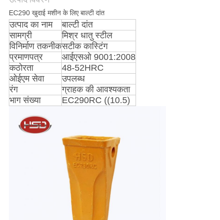
EC290 खुदाई मशीन के लिए बाल्टी दांत
PRIVACY
उत्पाद का नाम
बाल्टी दांत
POLICY
सामग्री
मिश्र धातु स्टील
विनिर्माण तकनीक
सटीक कास्टिंग
प्रमाणपत्र
आईएसओ 9001:2008
कठोरता
48-52HRC
ओईएम सेवा
उपलब्ध
रंग
ग्राहक की आवश्यकता
भाग संख्या
EC290RC ((10.5)