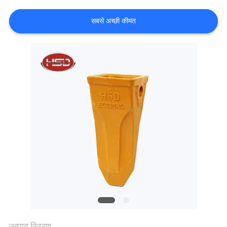
गुणवत्ता
सबसे अच्छी कीमत
नियंत्रण
संपर्क
करें
एक
उद्धरण
की
विनती
करे
साइटमैप
उत्पाद विवरण