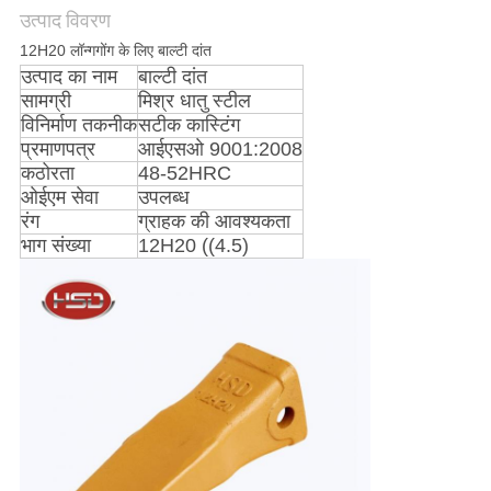
उत्पाद विवरण
PRIVACY
12H20 लॉन्गगोंग के लिए बाल्टी दांत
उत्पाद का नाम
बाल्टी दांत
POLICY
सामग्री
मिश्र धातु स्टील
विनिर्माण तकनीक
सटीक कास्टिंग
प्रमाणपत्र
आईएसओ 9001:2008
कठोरता
48-52HRC
ओईएम सेवा
उपलब्ध
रंग
ग्राहक की आवश्यकता
भाग संख्या
12H20 ((4.5)