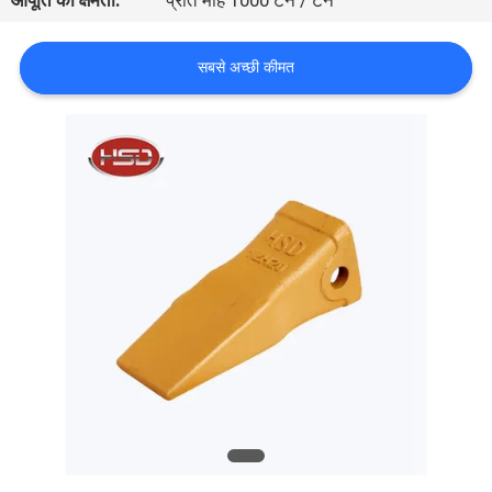
आपूर्ति की क्षमता:
प्रति माह 1000 टन / टन
गुणवत्ता
नियंत्रण
सबसे अच्छी कीमत
संपर्क
करें
एक
उद्धरण
की
विनती
करे
साइटमैप