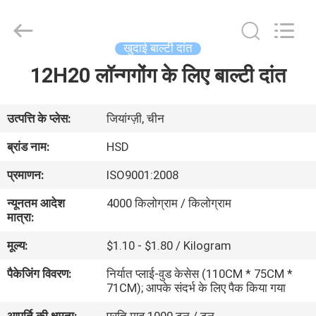
Hengshengda
Machinery
Spare
Parts
Co.,Ltd.
खुदाई बाल्टी दांत
All
Rights
12H20 लॉन्गगोंग के लिए बाल्टी दांत
घर
Reserved.
उत्पाद
उत्पत्ति के प्लेस:
जियांग्ज़ी, चीन
ब्रांड नाम:
HSD
हमारे
प्रमाणन:
ISO9001:2008
बारे
न्यूनतम आदेश
4000 किलोग्राम / किलोग्राम
में
मात्रा:
मूल्य:
$1.10 - $1.80 / Kilogram
कारखाना
पैकेजिंग विवरण:
निर्यात प्लाई-वुड केसेस (110CM * 75CM *
भ्रमण
71CM); आपके संदर्भ के लिए पैक किया गया