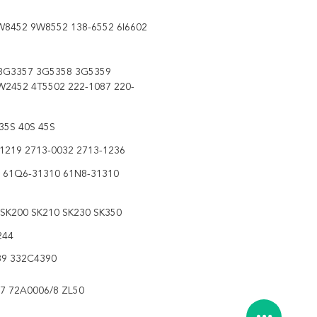
W8452 9W8552 138-6552 6I6602
3G3357 3G5358 3G5359
W2452 4T5502 222-1087 220-
35S 40S 45S
-1219 2713-0032 2713-1236
 61Q6-31310 61N8-31310
SK200 SK210 SK230 SK350
244
89 332C4390
7 72A0006/8 ZL50