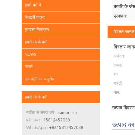
हमारे बारे में
उत्पत्ति के प्लेस
प्रमाणन:
फैक्टरी यात्रा
गुणवत्ता नियंत्रण
विस्तार जानका
हमसे संपर्क करें
विस्तार जान
NEWS
आवेदन:
वजन:
मामले
रंग:
एक बोली का अनुरोध
गारंटी:
नाम:
हमसे संपर्क करें
उत्पाद विवरण
व्यक्ति से संपर्क करें :
Eamon He
फ़ोन नंबर :
15812457038
उत्पाद का
WhatsApp :
+8615812457038