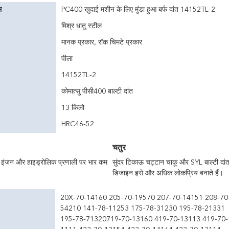
म
PC400 खुदाई मशीन के लिए मुंडा हुआ बर्फ दांत 14152TL-2
मिश्र धातु स्टील
मानक प्रकार, रॉक चिमटे प्रकार
पीला
14152TL-2
कोमात्सु पीसी400 बाल्टी दांत
13 किलो
HRC46-52
चतुर
से इंजन और हाइड्रोलिक प्रणाली पर भार कम
सुंदर टिकाऊ चट्टान चाकू और SYL बाल्टी दांत
डिजाइन इसे और अधिक लोकप्रिय बनाते हैं।
20X-70-14160 205-70-19570 207-70-14151 208-70
54210 141-78-11253 175-78-31230 195-78-21331
195-78-71320719-70-13160 419-70-13113 419-70-