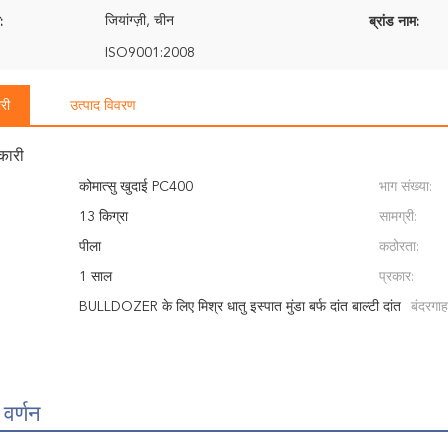
जियांग्ज़ी, चीन
:
ब्रांड नाम:
ISO9001:2008
री
उत्पाद विवरण
कारी
कोमात्सु खुदाई PC400
भाग संख्या:
13 किग्रा
सामग्री:
पीला
कठोरता:
1 साल
प्रकार:
BULLDOZER के लिए मिश्र धातु इस्पात मुंडा बर्फ दांत बाल्टी दांत
बंदरगाह
 वर्णन