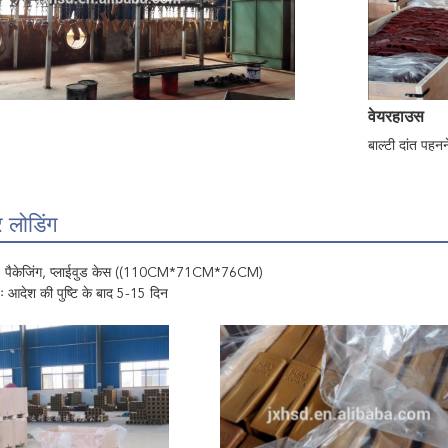
वेयरहाउस
बाल्टी दांत पहन
 लोडिंग
रणः पैकेजिंग, प्लाईवुड केस ((110CM*71CM*76CM)
 आदेश की पुष्टि के बाद 5-15 दिन