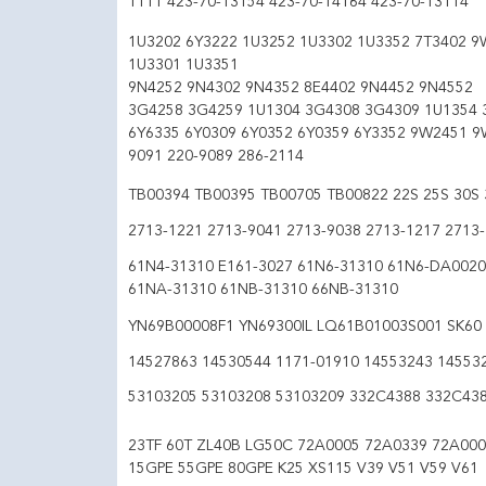
1111 423-70-13154 423-70-14164 423-70-13114
1U3202 6Y3222 1U3252 1U3302 1U3352 7T3402 9
1U3301 1U3351
9N4252 9N4302 9N4352 8E4402 9N4452 9N4552
3G4258 3G4259 1U1304 3G4308 3G4309 1U1354 
6Y6335 6Y0309 6Y0352 6Y0359 6Y3352 9W2451 9
9091 220-9089 286-2114
TB00394 TB00395 TB00705 TB00822 22S 25S 30S 
2713-1221 2713-9041 2713-9038 2713-1217 2713
61N4-31310 E161-3027 61N6-31310 61N6-DA0020
61NA-31310 61NB-31310 66NB-31310
YN69B00008F1 YN69300IL LQ61B01003S001 SK60 
14527863 14530544 1171-01910 14553243 14553
53103205 53103208 53103209 332C4388 332C43
23TF 60T ZL40B LG50C 72A0005 72A0339 72A000
15GPE 55GPE 80GPE K25 XS115 V39 V51 V59 V61