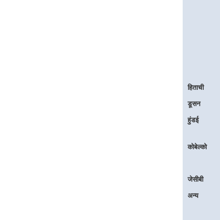
हिताची
डूसन
हुंडई
कोबेल्को
जेसीबी
अन्य