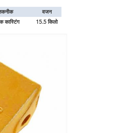
तकनीक
वजन
क कास्टिंग
15.5 किलो