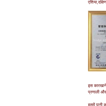
एशिया,दक्षि
इस कारखाने म
प्रणाली और
इसमें पानी क