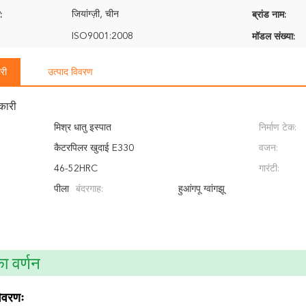
जियांग्ज़ी, चीन
:
ब्रांड नाम:
ISO9001:2008
मॉडल संख्या:
री
उत्पाद विवरण
कारी
मिश्र धातु इस्पात
निर्माण टेक:
कैटरपिलर खुदाई E330
वजन:
46-52HRC
गारंटी:
पीला
बंदरगाह:
हुआंगपू ग्वांगझू
ा वर्णन
विवरणः