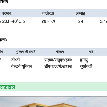
ेषताएं:
प्रभाव
कठोरता
लम्बाई
≥ 20J -40°C ≥
४६ - ५२
≥ 4
≥ 1
14J
ूचनाः
वधि
भुगतान की अवधि
नौवहन
पोर्ट
/
टी/टी
सड़क/समुद्र/हवा/
ह्वांगपु
वेस्टर्न यूनियन
डीएचएल/फेडएक्स
गुआंगज़ौ
द्वारा
्रोफ़ाइल