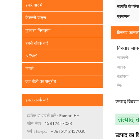
हमारे बारे में
उत्पत्ति के प्लेस
प्रमाणन:
फैक्टरी यात्रा
गुणवत्ता नियंत्रण
विस्तार जानका
हमसे संपर्क करें
विस्तार जान
NEWS
सामग्री:
आवेदन:
मामले
कठोरता:
एक बोली का अनुरोध
रंग:
हमसे संपर्क करें
उत्पाद विवरण
व्यक्ति से संपर्क करें :
Eamon He
उत्पाद क
फ़ोन नंबर :
15812457038
WhatsApp :
+8615812457038
उत्पाद का 