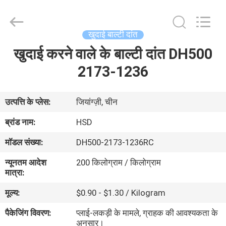
Hengshengda
Machinery
Spare
Parts
Co.,Ltd.
खुदाई बाल्टी दांत
All
Rights
खुदाई करने वाले के बाल्टी दांत DH500
घर
Reserved.
2173-1236
उत्पाद
उत्पत्ति के प्लेस:
जियांग्ज़ी, चीन
हमारे
ब्रांड नाम:
HSD
बारे
मॉडल संख्या:
DH500-2173-1236RC
में
न्यूनतम आदेश
200 किलोग्राम / किलोग्राम
मात्रा:
कारखाना
मूल्य:
$0.90 - $1.30 / Kilogram
भ्रमण
पैकेजिंग विवरण:
प्लाई-लकड़ी के मामले, ग्राहक की आवश्यकता के
अनुसार।