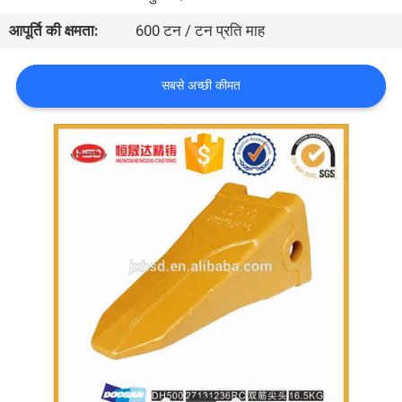
गुणवत्ता
आपूर्ति की क्षमता:
600 टन / टन प्रति माह
नियंत्रण
सबसे अच्छी कीमत
संपर्क
करें
एक
उद्धरण
की
विनती
करे
साइटमैप