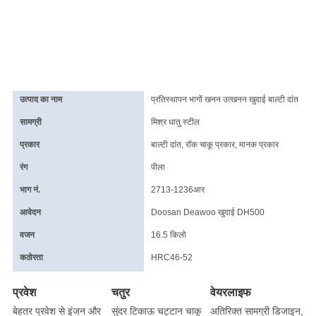
उत्पाद का नाम
प्रतिस्थापन भागों खनन उत्खनन खुदाई बाल्टी दांत
सामग्री
मिश्र धातु स्टील
प्रकार
बाल्टी दांत, रॉक चाकू प्रकार, मानक प्रकार
रंग
पीला
भाग नं.
2713-1236आर
आवेदन
Doosan Deawoo खुदाई DH500
वजन
16.5 किलो
कठोरता
HRC46-52
प्रवेश
चतुर
वेयरलाइफ
बेहतर प्रवेश से इंजन और
सुंदर टिकाऊ चट्टान चाकू
अतिरिक्त सामग्री डिजाइन,