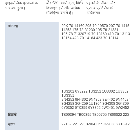
हाइड्रोलिक प्रणाली पर
और SYL बक्से दांत, विशेष
पहनने के जीवन और
भार कम हुआ।
डिजाइन इसे और अधिक
प्रभाव प्रतिरोध को
लोकप्रिय बनाते हैं।
अधिकतम.
कोमात्सु
20X-70-14160 205-70-19570 207-70-1415
11253 175-78-31230 195-78-21331
195-78-71320719-70-13160 419-70-13113 
13154 423-70-14164 423-70-13114
1U3202 6Y3222 1U3252 1U3302 1U3352 
1U3351
9N4252 9N4302 9N4352 8E4402 9N4452
3G4258 3G4259 1U1304 3G4308 3G4309 
6Y0352 6Y0359 6Y3352 9W2451 9W2452 4
हिताची
TB00394 TB00395 TB00705 TB00822 22S 
डूसन
2713-1221 2713-9041 2713-9038 2713-12