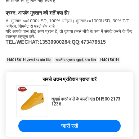
की लागत का भुगतान नहीं करते हैं।
प्रश्न: आपके भुगतान की शर्तें क्या हैं?
A: भुगतान <=1000USD, 100% अग्रिम। भुगतान>=1000USD, 30% T/T
अग्रिम, शिपमेंट से पहले शेष राशि।
यदि आपके पास कोई अन्य प्रश्न है, तो कृपया हमसे नीचे के रूप में संपर्क करने के लिए
स्वतंत्र महसूस करेंः
TEL
WECHAT:13539900264;QQ:473479515
/
H401561H एक्सावेटर दांत पिंस
भारतीय प्रकार खुदाई टीथ पिन
H401561H
सबसे उत्तम प्रतिदान प्राप्त करें
खुदाई करने वाले के बाल्टी दांत DH500 2173-
1236
जारी रखें