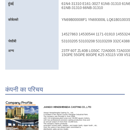
हुंडई
61N4-31310 E161-3027 61N6-31310 61N
61NB-31310 66NB-31310
कोबेल्को
YN69B00008F1 YN69300IL LQ61B01003S
14527863 14530544 1171-01910 145532
जेसीबी
53103205 53103208 53103209 332C4388
अन्य
23TF 60T ZL40B LG50C 72A0005 72A0339
15GPE 55GPE 80GPE K25 XS115 V39 V51
कंपनी का परिचय