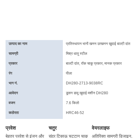
उत्पाद का नाम
प्रतिस्थापन भागों खनन उत्खनन खुदाई बाल्टी दांत
सामग्री
मिश्र धातु स्टील
प्रकार
बाल्टी दांत, रॉक चाकू प्रकार, मानक प्रकार
रंग
पीला
भाग नं.
DH280-2713-9038RC
आवेदन
डूसन डावू खुदाई मशीन DH280
वजन
7.6 किलो
कठोरता
HRC46-52
प्रवेश
चतुर
वेयरलाइफ
बेहतर प्रवेश से इंजन और
सुंदर टिकाऊ चट्टान चाकू
अतिरिक्त सामग्री डिजाइन,