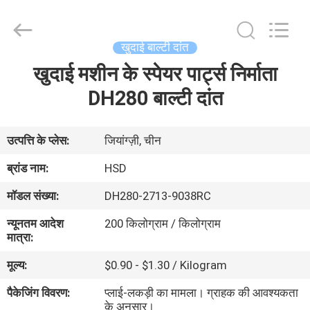
Hengshengda
Machinery
Spare
Parts
Co.,Ltd.
खुदाई बाल्टी दांत
All
Rights
खुदाई मशीन के स्पेयर पार्ट्स निर्माता
घर
Reserved.
DH280 बाल्टी दांत
उत्पाद
उत्पत्ति के प्लेस:
जियांग्ज़ी, चीन
हमारे
ब्रांड नाम:
HSD
बारे
मॉडल संख्या:
DH280-2713-9038RC
में
न्यूनतम आदेश
200 किलोग्राम / किलोग्राम
मात्रा:
कारखाना
मूल्य:
$0.90 - $1.30 / Kilogram
भ्रमण
पैकेजिंग विवरण:
प्लाई-लकड़ी का मामला। ग्राहक की आवश्यकता
के अनुसार।