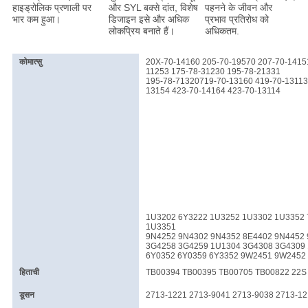
हाइड्रोलिक प्रणाली पर
और SYL बक्से दांत, विशेष
पहनने के जीवन और
भार कम हुआ।
डिजाइन इसे और अधिक
प्रभाव प्रतिरोध को
लोकप्रिय बनाते हैं।
अधिकतम.
कोमात्सु
20X-70-14160 205-70-19570 207-70-1415
11253 175-78-31230 195-78-21331
195-78-71320719-70-13160 419-70-13113 
13154 423-70-14164 423-70-13114
1U3202 6Y3222 1U3252 1U3302 1U3352 
1U3351
9N4252 9N4302 9N4352 8E4402 9N4452
3G4258 3G4259 1U1304 3G4308 3G4309 
6Y0352 6Y0359 6Y3352 9W2451 9W2452 4
हिताची
TB00394 TB00395 TB00705 TB00822 22S 
डूसन
2713-1221 2713-9041 2713-9038 2713-12