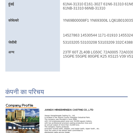
हुंडई
61N4-31310 E161-3027 61N6-31310 61N
61NB-31310 66NB-31310
कोबेल्को
YN69B00008F1 YN69300IL LQ61B01003S
14527863 14530544 1171-01910 145532
जेसीबी
53103205 53103208 53103209 332C4388
अन्य
23TF 60T ZL40B LG50C 72A0005 72A0339
15GPE 55GPE 80GPE K25 XS115 V39 V51
कंपनी का परिचय