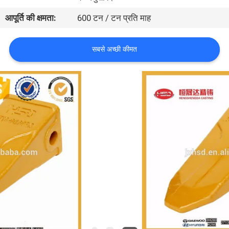
गुणवत्ता
आपूर्ति की क्षमता:
600 टन / टन प्रति माह
नियंत्रण
सबसे अच्छी कीमत
संपर्क
करें
एक
उद्धरण
की
विनती
करे
साइटमैप