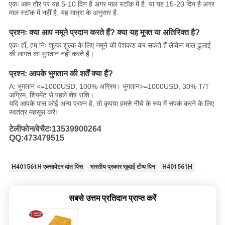
एकः आम तौर पर यह 5-10 दिन है अगर माल स्टॉक में है. या यह 15-20 दिन है अगर
माल स्टॉक में नहीं है, यह मात्रा के अनुसार है.
प्रश्नः क्या आप नमूने प्रदान करते हैं? क्या यह मुफ्त या अतिरिक्त है?
एकः हाँ, हम निः शुल्क शुल्क के लिए नमूने की पेशकश कर सकते हैं लेकिन माल ढुलाई
की लागत का भुगतान नहीं करते हैं।
प्रश्न: आपके भुगतान की शर्तें क्या हैं?
A: भुगतान <=1000USD, 100% अग्रिम। भुगतान>=1000USD, 30% T/T
अग्रिम, शिपमेंट से पहले शेष राशि।
यदि आपके पास कोई अन्य प्रश्न है, तो कृपया हमसे नीचे के रूप में संपर्क करने के लिए
स्वतंत्र महसूस करेंः
टेलीफोन/वेचैटः13539900264
QQ:473479515
H401561H एक्सावेटर दांत पिंस
भारतीय प्रकार खुदाई टीथ पिन
H401561H
सबसे उत्तम प्रतिदान प्राप्त करें