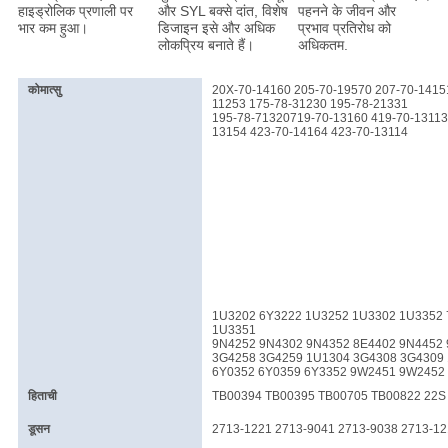
हाइड्रोलिक प्रणाली पर
और SYL बक्से दांत, विशेष
पहनने के जीवन और
भार कम हुआ।
डिजाइन इसे और अधिक
प्रभाव प्रतिरोध को
लोकप्रिय बनाते हैं।
अधिकतम.
कोमात्सु
20X-70-14160 205-70-19570 207-70-1415
11253 175-78-31230 195-78-21331
195-78-71320719-70-13160 419-70-13113 
13154 423-70-14164 423-70-13114
1U3202 6Y3222 1U3252 1U3302 1U3352 
1U3351
9N4252 9N4302 9N4352 8E4402 9N4452
3G4258 3G4259 1U1304 3G4308 3G4309 
6Y0352 6Y0359 6Y3352 9W2451 9W2452 4
हिताची
TB00394 TB00395 TB00705 TB00822 22S 
डूसन
2713-1221 2713-9041 2713-9038 2713-12