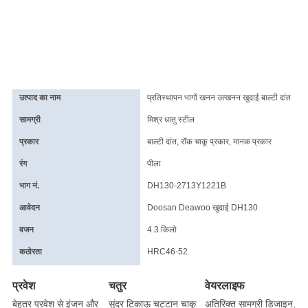
उत्पाद का नाम
प्रतिस्थापन भागों खनन उत्खनन खुदाई बाल्टी दांत
सामग्री
मिश्र धातु स्टील
प्रकार
बाल्टी दांत, रॉक चाकू प्रकार, मानक प्रकार
रंग
पीला
भाग नं.
DH130-2713Y1221B
आवेदन
Doosan Deawoo खुदाई DH130
वजन
4.3 किलो
कठोरता
HRC46-52
प्रवेश
चतुर
वेयरलाइफ
बेहतर प्रवेश से इंजन और
सुंदर टिकाऊ चट्टान चाकू
अतिरिक्त सामग्री डिजाइन,