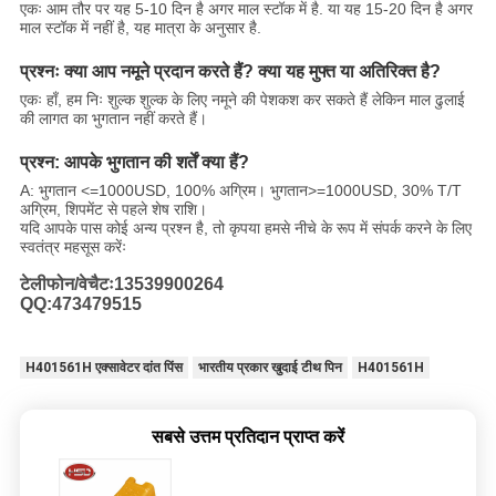
एकः आम तौर पर यह 5-10 दिन है अगर माल स्टॉक में है. या यह 15-20 दिन है अगर
माल स्टॉक में नहीं है, यह मात्रा के अनुसार है.
प्रश्नः क्या आप नमूने प्रदान करते हैं? क्या यह मुफ्त या अतिरिक्त है?
एकः हाँ, हम निः शुल्क शुल्क के लिए नमूने की पेशकश कर सकते हैं लेकिन माल ढुलाई
की लागत का भुगतान नहीं करते हैं।
प्रश्न: आपके भुगतान की शर्तें क्या हैं?
A: भुगतान <=1000USD, 100% अग्रिम। भुगतान>=1000USD, 30% T/T
अग्रिम, शिपमेंट से पहले शेष राशि।
यदि आपके पास कोई अन्य प्रश्न है, तो कृपया हमसे नीचे के रूप में संपर्क करने के लिए
स्वतंत्र महसूस करेंः
टेलीफोन/वेचैटः13539900264
QQ:473479515
H401561H एक्सावेटर दांत पिंस
भारतीय प्रकार खुदाई टीथ पिन
H401561H
सबसे उत्तम प्रतिदान प्राप्त करें