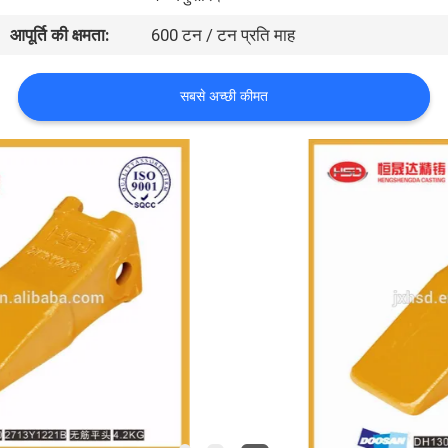
गुणवत्ता
आपूर्ति की क्षमता:
600 टन / टन प्रति माह
नियंत्रण
सबसे अच्छी कीमत
संपर्क
करें
एक
उद्धरण
की
विनती
करे
साइटमैप