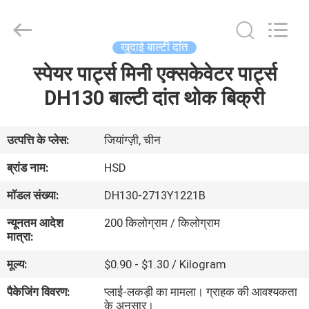
Hengshengda
Machinery
Spare
Parts
Co.,Ltd.
खुदाई बाल्टी दांत
All
Rights
स्पेयर पार्ट्स मिनी एक्सकेवेटर पार्ट्स
घर
Reserved.
DH130 बाल्टी दांत थोक बिक्री
उत्पाद
उत्पत्ति के प्लेस:
जियांग्ज़ी, चीन
हमारे
ब्रांड नाम:
HSD
बारे
मॉडल संख्या:
DH130-2713Y1221B
में
न्यूनतम आदेश
200 किलोग्राम / किलोग्राम
मात्रा:
कारखाना
मूल्य:
$0.90 - $1.30 / Kilogram
भ्रमण
पैकेजिंग विवरण:
प्लाई-लकड़ी का मामला। ग्राहक की आवश्यकता
के अनुसार।