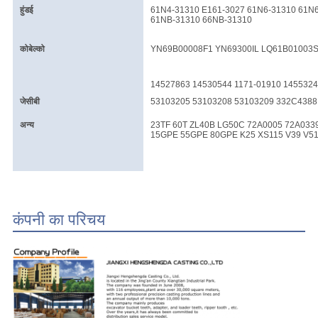
हुंडई
61N4-31310 E161-3027 61N6-31310 61N
61NB-31310 66NB-31310
कोबेल्को
YN69B00008F1 YN69300IL LQ61B01003S
14527863 14530544 1171-01910 145532
जेसीबी
53103205 53103208 53103209 332C4388
अन्य
23TF 60T ZL40B LG50C 72A0005 72A0339
15GPE 55GPE 80GPE K25 XS115 V39 V51
कंपनी का परिचय